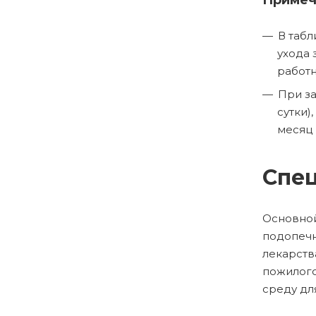
Примеч
В табл
ухода 
работн
При за
сутки)
месяц 
Спец
Основной
подопечн
лекарств
пожилого
среду дл