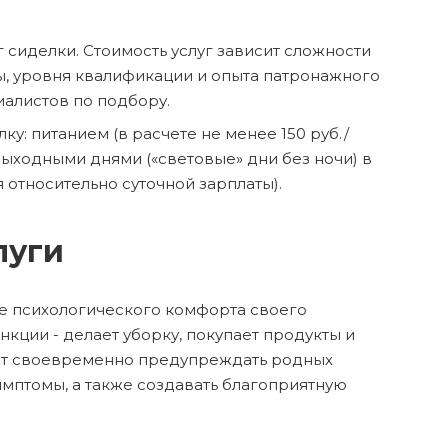
 сиделки. Стоимость услуг зависит сложности
ты, уровня квалификации и опыта патронажного
иалистов по подбору.
у: питанием (в расчете не менее 150 руб./
я выходными днями («световые» дни без ночи) в
 относительно суточной зарплаты).
луги
е психологического комфорта своего
кции - делает уборку, покупает продукты и
одит своевременно предупреждать родных
имптомы, а также создавать благоприятную