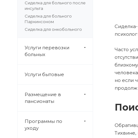
Сиделка для больного после
инсульта
Сиделка для больного
Паркинсоном
Сиделка-
Сиделка для онкобольного
психолог
Услуги перевозки
Часто ус
больных
отсутств
близкому
человека
Услуги бытовые
но если ч
продолжи
Размещение в
пансионаты
Поис
Программы по
Обративш
уходу
Тихвине,