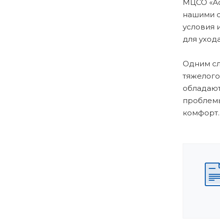
МЦСО «Ас
нашими с
условия 
для уход
Одним сл
тяжелого
обладают
проблемы
комфорт.