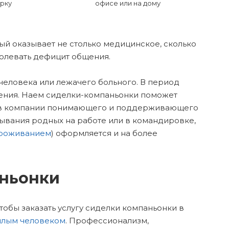
рку
офисе или на дому
ый оказывает не столько медицинское, сколько
олевать дефицит общения.
человека или лежачего больного. В период
бщения. Наем сиделки-компаньонки поможет
нь в компании понимающего и поддерживающего
бывания родных на работе или в командировке,
проживанием
) оформляется и на более
аньонки
обы заказать услугу сиделки компаньонки в
лым человеком
. Профессионализм,