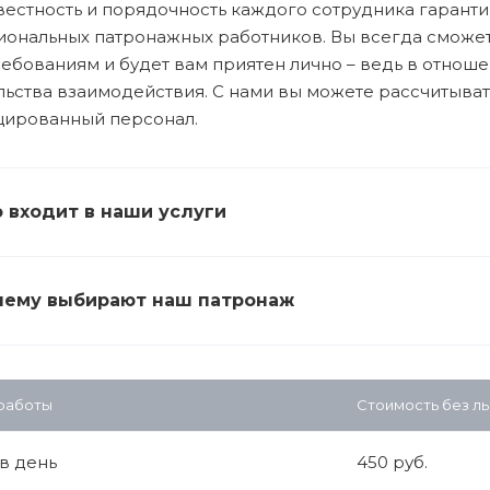
естность и порядочность каждого сотрудника гаранти
ональных патронажных работников. Вы всегда сможете
ебованиям и будет вам приятен лично – ведь в отнош
льства взаимодействия. С нами вы можете рассчитыват
цированный персонал.
 входит в наши услуги
ему выбирают наш патронаж
 работы
Стоимость без ль
 в день
450 руб.