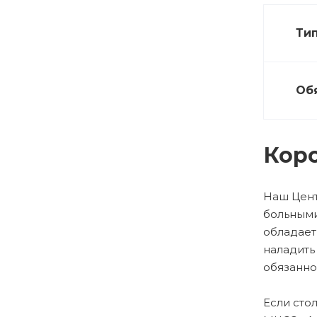
Тип
Обя
Коро
Наш Цент
больными
обладает
наладить
обязанно
Если сто