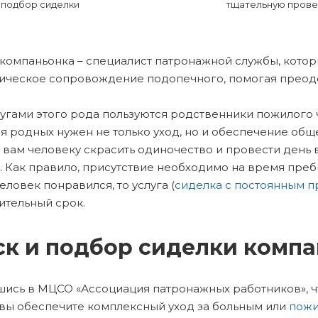
подбор сиделки
тщательную прове
компаньонка – специалист патронажной службы, котор
ическое сопровождение подопечного, помогая преод
лугами этого рода пользуются родственники пожилого 
ия родных нужен не только уход, но и обеспечение о
 вам человеку скрасить одиночество и провести де
. Как правило, присутствие необходимо на время пре
еловек понравился, то услуга (
сиделка с постоянным 
тельный срок.
к и подбор сиделки комп
ись в МЦСО «Ассоциация патронажных работников», чт
 вы обеспечите комплексный уход за больным или
пожи