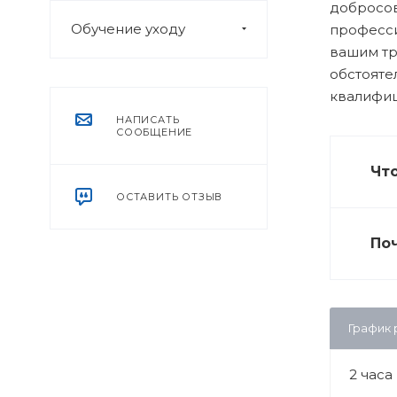
добросов
Обучение уходу
професси
вашим тр
обстояте
квалифи
НАПИСАТЬ
СООБЩЕНИЕ
Что
ОСТАВИТЬ ОТЗЫВ
Поч
График
2 часа