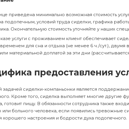
ание
ице приведена минимально возможная стоимость услуг
за подопечным, условий труда сиделки, графика рабо
ика. Окончательную стоимость уточняйте у наших спец
казе услуги с проживанием клиент обеспечивает сиделк
, временем для сна и отдыха (не менее 6 ч./сут.), двум
или материальной доплатой за эти дни (рассчитывается
ифика предоставления ус
 задачей сиделки-компаньонки является поддержани
ого. Кроме того, сиделка выполняет многие другие фун
а, готовит пищу. В обязанности сотрудника также вх
 или больного человека, если появились тревожные с
я хорошего настроения и бодрости духа подопечного.