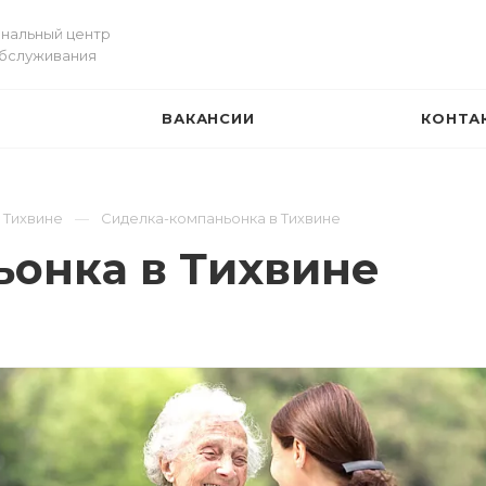
нальный центр
обслуживания
ВАКАНСИИ
КОНТА
И
 Тихвине
Сиделка-компаньонка в Тихвине
онка в Тихвине