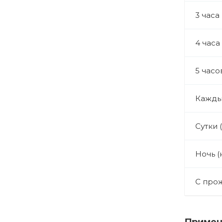
3 часа
4 часа
5 часо
Кажды
Сутки 
Ночь (
С про