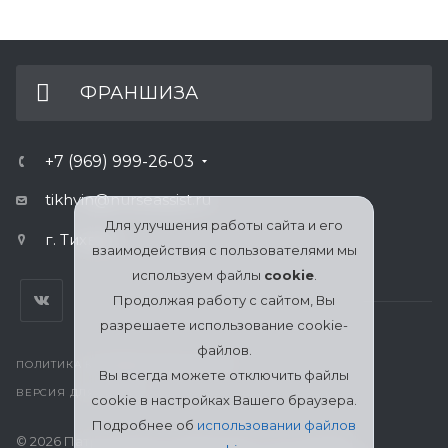
ФРАНШИЗА
+7 (969) 999-26-03
tikhvin@nurseassist.ru
Для улучшения работы сайта и его
г. Тихвин
взаимодействия с пользователями мы
используем файлы
cookie
.
Продолжая работу с сайтом, Вы
разрешаете использование cookie-
файлов.
ПОЛИТИКА КОНФИДЕНЦИАЛЬНОСТИ
Вы всегда можете отключить файлы
ВЕРСИЯ ДЛЯ ПЕЧАТИ
cookie в настройках Вашего браузера.
Подробнее об
использовании файлов
© 2026 Патронажная служба МЦСО «Ассоциация